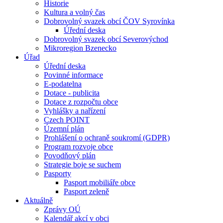
Historie
Kultura a volný čas
Dobrovolný svazek obcí ČOV Syrovínka
Úřední deska
Dobrovolný svazek obcí Severovýchod
Mikroregion Bzenecko
Úřad
Úřední deska
Povinné informace
E-podatelna
Dotace - publicita
Dotace z rozpočtu obce
Vyhlášky a nařízení
Czech POINT
Územní plán
Prohlášení o ochraně soukromí (GDPR)
Program rozvoje obce
Povodňový plán
Strategie boje se suchem
Pasporty
Pasport mobiliáře obce
Pasport zeleně
Aktuálně
Zprávy OÚ
Kalendář akcí v obci