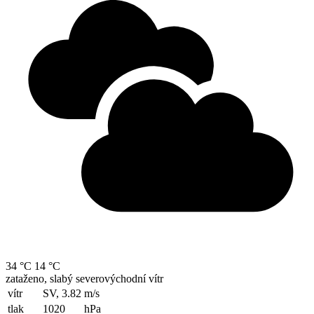
34 °C
14 °C
zataženo, slabý severovýchodní vítr
vítr
SV, 3.82
m/s
tlak
1020
hPa