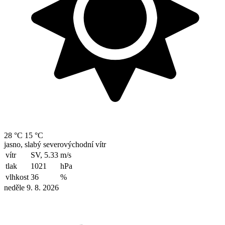
28 °C
15 °C
jasno, slabý severovýchodní vítr
vítr
SV, 5.33
m/s
tlak
1021
hPa
vlhkost
36
%
neděle 9. 8. 2026