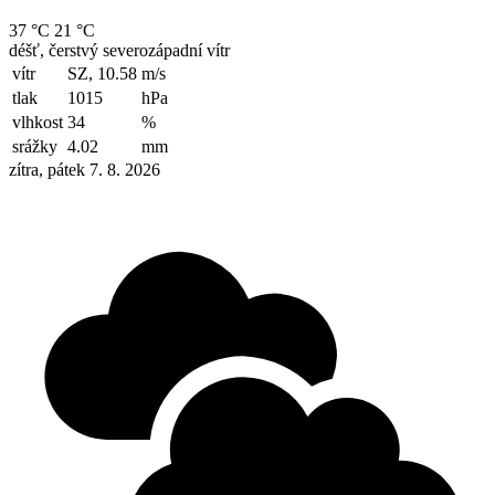
37 °C
21 °C
déšť, čerstvý severozápadní vítr
vítr
SZ, 10.58
m/s
tlak
1015
hPa
vlhkost
34
%
srážky
4.02
mm
zítra, pátek 7. 8. 2026