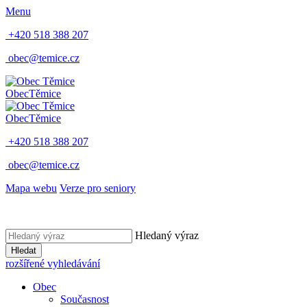
Menu
+420 518 388 207
obec@temice.cz
Obec
Těmice
Obec
Těmice
+420 518 388 207
obec@temice.cz
Mapa webu
Verze pro seniory
Hledaný výraz
Hledat
rozšířené vyhledávání
Obec
Současnost