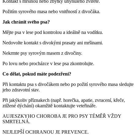
Kontakt s mršinou nebo zbytky uhynulého zvířete.
Požitím syrového masa nebo vnitřností z divočáka.
Jak chránit svého psa?
Mějte psa v lese pod kontrolou a ideálně na vodítku.
Nedovolte kontakt s divokými prasaty ani mršinami.
Nekrmte psy syrovým masem z divočiny.
Po lovu nebo procházce v lese psa zkontrolujte.
Co dělat, pokud máte podezření?
Při kontaktu psa s divočákem nebo po požití syrového masa sledujte
jeho zdravotní stav.
Při jakýkoliv příznakech (např. horečka, apatie, zvracení, křeče,
ztížené dýchání) okamžitě kontaktujte veteřináře.
AUJESZKYHO CHOROBA JE PRO PSY TÉMĚŘ VŽDY
SMRTELNÁ.
NEJLEPŠÍ OCHRANOU JE PREVENCE.