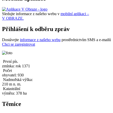
Sledujte informace z našeho webu v
mobilní aplikaci –
V OBRAZE.
Přihlášení k odběru zpráv
Dostávejte
informace z našeho webu
prostřednictvím SMS a e-mailů
Chci se zaregistrovat
První pís.
zmínka: rok 1371
Počet
obyvatel: 930
Nadmořská výška:
210 m n. m.
Katastrální
výměra: 378 ha
Těmice