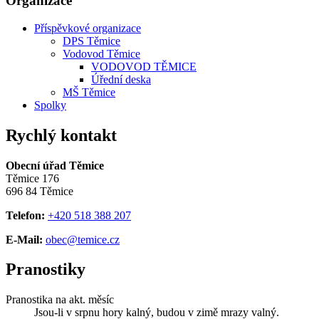
Organizace
Příspěvkové organizace
DPS Těmice
Vodovod Těmice
VODOVOD TĚMICE
Úřední deska
MŠ Těmice
Spolky
Rychlý kontakt
Obecní úřad Těmice
Těmice 176
696 84 Těmice
Telefon:
+420 518 388 207
E-Mail:
obec@temice.cz
Pranostiky
Pranostika na akt. měsíc
Jsou-li v srpnu hory kalný, budou v zimě mrazy valný.