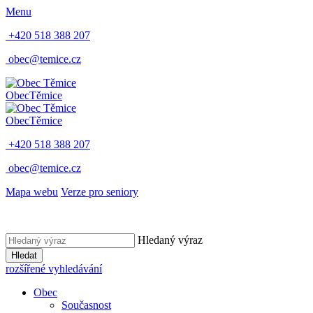
Menu
+420 518 388 207
obec@temice.cz
Obec
Těmice
Obec
Těmice
+420 518 388 207
obec@temice.cz
Mapa webu
Verze pro seniory
Hledaný výraz
Hledat
rozšířené vyhledávání
Obec
Současnost