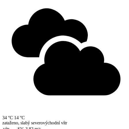
34 °C
14 °C
zataženo, slabý severovýchodní vítr
vítr
SV, 3.82
m/s