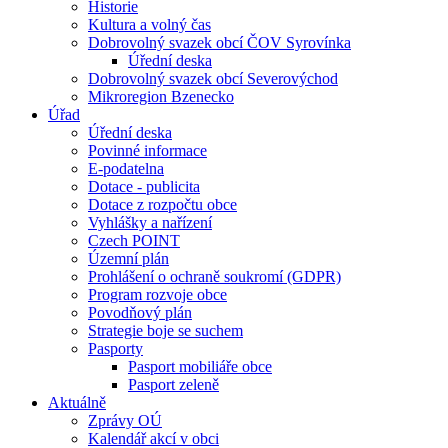
Historie
Kultura a volný čas
Dobrovolný svazek obcí ČOV Syrovínka
Úřední deska
Dobrovolný svazek obcí Severovýchod
Mikroregion Bzenecko
Úřad
Úřední deska
Povinné informace
E-podatelna
Dotace - publicita
Dotace z rozpočtu obce
Vyhlášky a nařízení
Czech POINT
Územní plán
Prohlášení o ochraně soukromí (GDPR)
Program rozvoje obce
Povodňový plán
Strategie boje se suchem
Pasporty
Pasport mobiliáře obce
Pasport zeleně
Aktuálně
Zprávy OÚ
Kalendář akcí v obci