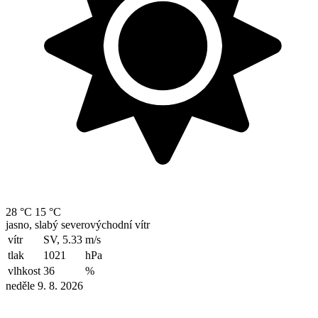
28 °C
15 °C
jasno, slabý severovýchodní vítr
vítr
SV, 5.33
m/s
tlak
1021
hPa
vlhkost
36
%
neděle 9. 8. 2026