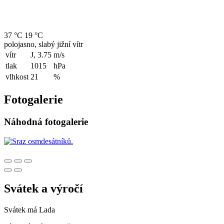
37 °C
19 °C
polojasno, slabý jižní vítr
vítr
J, 3.75
m/s
tlak
1015
hPa
vlhkost
21
%
Fotogalerie
Náhodná fotogalerie
Svátek a výročí
Svátek má
Lada