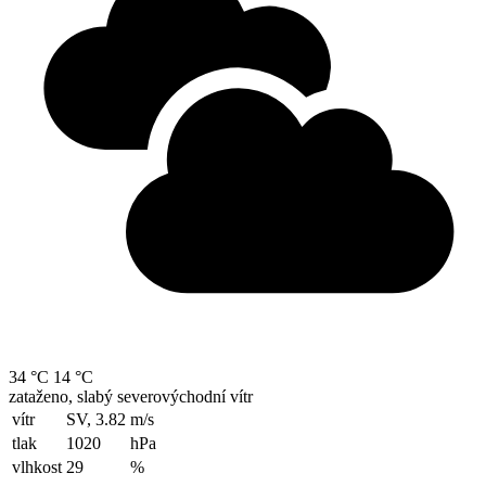
34 °C
14 °C
zataženo, slabý severovýchodní vítr
vítr
SV, 3.82
m/s
tlak
1020
hPa
vlhkost
29
%