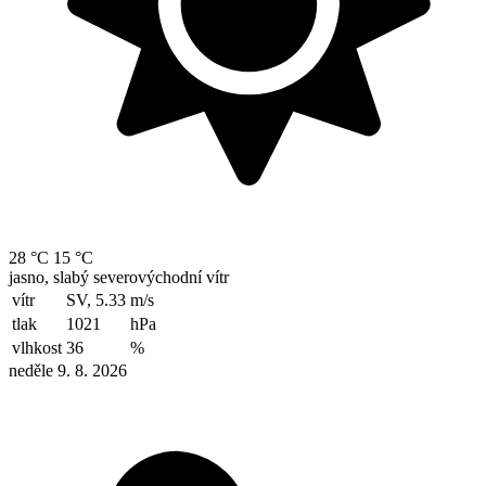
28 °C
15 °C
jasno, slabý severovýchodní vítr
vítr
SV, 5.33
m/s
tlak
1021
hPa
vlhkost
36
%
neděle 9. 8. 2026