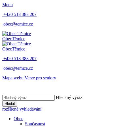
Menu
+420 518 388 207
obec@temice.cz
Obec
Těmice
Obec
Těmice
+420 518 388 207
obec@temice.cz
Mapa webu
Verze pro seniory
Hledaný výraz
Hledat
rozšířené vyhledávání
Obec
Současnost