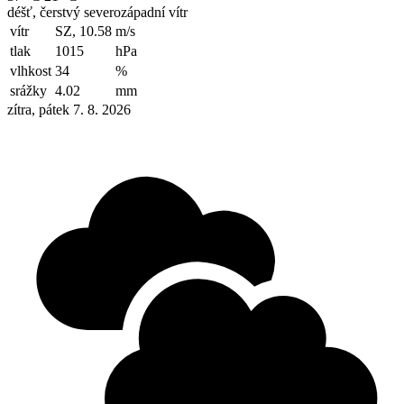
déšť, čerstvý severozápadní vítr
vítr
SZ, 10.58
m/s
tlak
1015
hPa
vlhkost
34
%
srážky
4.02
mm
zítra, pátek 7. 8. 2026