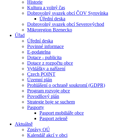
Historie
Kultura a volný čas
Dobrovolný svazek obcí ČOV Syrovínka
Úřední deska
Dobrovolný svazek obcí Severovýchod
Mikroregion Bzenecko
Úřad
Úřední deska
Povinné informace
E-podatelna
Dotace - publicita
Dotace z rozpočtu obce
Vyhlášky a nařízení
Czech POINT
Územní plán
Prohlášení o ochraně soukromí (GDPR)
Program rozvoje obce
Povodňový plán
Strategie boje se suchem
Pasporty
Pasport mobiliáře obce
Pasport zeleně
Aktuálně
Zprávy OÚ
Kalendář akcí v obci