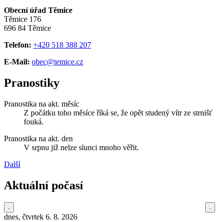
Obecní úřad Těmice
Těmice 176
696 84 Těmice
Telefon:
+420 518 388 207
E-Mail:
obec@temice.cz
Pranostiky
Pranostika na akt. měsíc
Z počátku toho měsíce říká se, že opět studený vítr ze strnišť
fouká.
Pranostika na akt. den
V srpnu již nelze slunci mnoho věřit.
Další
Aktuální počasí
dnes, čtvrtek 6. 8. 2026