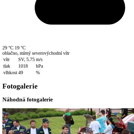
29 °C
19 °C
oblačno, mírný severovýchodní vítr
vítr
SV, 5.75
m/s
tlak
1018
hPa
vlhkost
49
%
Fotogalerie
Náhodná fotogalerie