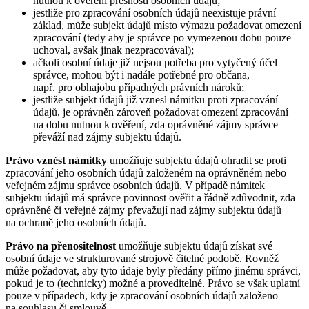
nutnou k ověření přesnosti osobních údajů;
jestliže pro zpracování osobních údajů neexistuje právní
základ, může subjekt údajů místo výmazu požadovat omezení
zpracování (tedy aby je správce po vymezenou dobu pouze
uchoval, avšak jinak nezpracovával);
ačkoli osobní údaje již nejsou potřeba pro vytyčený účel
správce, mohou být i nadále potřebné pro občana,
např. pro obhajobu případných právních nároků;
jestliže subjekt údajů již vznesl námitku proti zpracování
údajů, je oprávněn zároveň požadovat omezení zpracování
na dobu nutnou k ověření, zda oprávněné zájmy správce
převáží nad zájmy subjektu údajů.
Právo vznést námitky
umožňuje subjektu údajů ohradit se proti
zpracování jeho osobních údajů založeném na oprávněném nebo
veřejném zájmu správce osobních údajů. V případě námitek
subjektu údajů má správce povinnost ověřit a řádně zdůvodnit, zda
oprávněné či veřejné zájmy převažují nad zájmy subjektu údajů
na ochraně jeho osobních údajů.
Právo na přenositelnost
umožňuje subjektu údajů získat své
osobní údaje ve strukturované strojově čitelné podobě. Rovněž
může požadovat, aby tyto údaje byly předány přímo jinému správci,
pokud je to (technicky) možné a proveditelné. Právo se však uplatní
pouze v případech, kdy je zpracování osobních údajů založeno
na souhlasu či smlouvě.