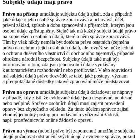
Subjekty údajů mají právo
Právo na přístup
umožňuje subjektu údajů zjistit, zda a případně
jaké údaje o jeho osobě správce zpracovává a uchovává, účel,
právní základ, způsob a dobu zpracování a příjemcích, kterým jsou
osobní údaje zpřístupněny. Stejně tak má každý subjekt údajů právo
na kopie všech osobních údajů, které o něm správce zpracovává.
Tím by však nikdy neměla být dotčena práva ostatních (zejména
právo na ochranu jejich osobních údajů, ale rovněž se může jednat
o ochranu duševního vlastnictví či obchodního tajemství), případně
ohrožena národní bezpečnost. Subjekty údajů také mají být
informováni o tom, zda jsou jeho osobní údaje využívány
k automatickému rozhodování nebo profilování. V této souvislosti
má subjekt údajů právo dozvědět se také, jaké postupy, význam
a předpokládané důsledky takové zpracování může představovat.
Právo na opravu
umožňuje subjektu údajů dožadovat se nápravy
v případě, kdy zjistí, že evidované údaje jsou nesprávné, nepřesné
nebo neúplné. Správce osobních údajů musí zajistit provedení
opravy bez zbytečného odkladu. Za tímto účelem správce zajistí
vhodný jednotný postup pro podávání a vyřizování žádostí,
např. prostřednictvím online žádostí o opravu.
Právo na výmaz
(neboli právo být zapomenut) umožňuje subjektu
údajů požadovat odstranění svých údajů z evidence správce, pokud