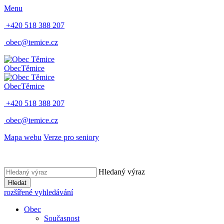
Menu
+420 518 388 207
obec@temice.cz
Obec
Těmice
Obec
Těmice
+420 518 388 207
obec@temice.cz
Mapa webu
Verze pro seniory
Hledaný výraz
Hledat
rozšířené vyhledávání
Obec
Současnost