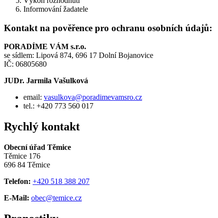
Výkon rozhodnutí
Informování žadatele
Kontakt na pověřence pro ochranu osobních údajů:
PORADÍME VÁM s.r.o.
se sídlem: Lipová 874, 696 17 Dolní Bojanovice
IČ: 06805680
JUDr. Jarmila Vašulková
email:
vasulkova@poradimevamsro.cz
tel.: +420 773 560 017
Rychlý kontakt
Obecní úřad Těmice
Těmice 176
696 84 Těmice
Telefon:
+420 518 388 207
E-Mail:
obec@temice.cz