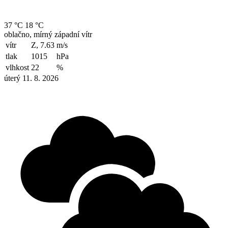
37 °C
18 °C
oblačno, mírný západní vítr
vítr
Z, 7.63
m/s
tlak
1015
hPa
vlhkost
22
%
úterý 11. 8. 2026