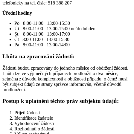
telefonicky na tel. čísle: 518 388 207
Úřední hodiny
Po 8:00-11:00 13:00-15:30
Út 8:00-11:00 13:00-15:00 neúřední den
St 8:00-11:00 13:00-17:00
Čt 8:00-11:00 13:00-15:30
Pá 8:00-11:00 13:00-14:00
Lhůta na zpracování žádosti:
Žádosti budou zpracovány do jednoho měsíce od obdržení žádosti.
Lhůtu lze ve výjimečných případech prodloužit o dva měsíce,
zejména z důvodu komplexnosti a obtížnosti případu, o čemž musí
být subjekt údajů ze strany správce informován, včetně důvodů
prodloužení.
Postup k uplatnění těchto práv subjektu údajů:
Přijetí žádosti
Identifikace žadatele
Vyhodnocení žádosti
Rozhodnutí o žádosti