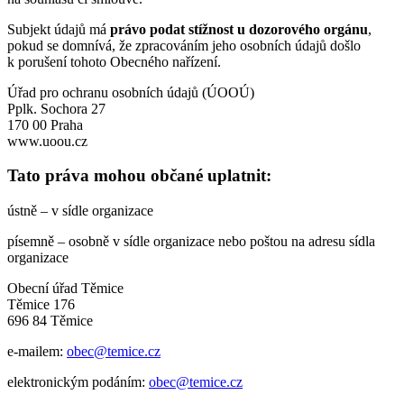
Subjekt údajů má
právo podat stížnost u dozorového orgánu
,
pokud se domnívá, že zpracováním jeho osobních údajů došlo
k porušení tohoto Obecného nařízení.
Úřad pro ochranu osobních údajů (ÚOOÚ)
Pplk. Sochora 27
170 00 Praha
www.uoou.cz
Tato práva mohou občané uplatnit:
ústně – v sídle organizace
písemně – osobně v sídle organizace nebo poštou na adresu sídla
organizace
Obecní úřad Těmice
Těmice 176
696 84 Těmice
e-mailem:
obec@temice.cz
elektronickým podáním:
obec@temice.cz