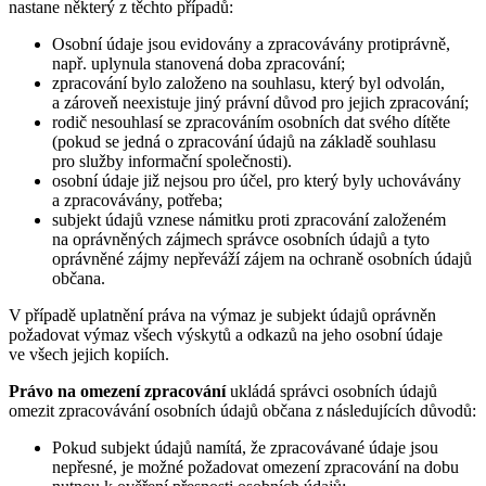
nastane některý z těchto případů:
Osobní údaje jsou evidovány a zpracovávány protiprávně,
např. uplynula stanovená doba zpracování;
zpracování bylo založeno na souhlasu, který byl odvolán,
a zároveň neexistuje jiný právní důvod pro jejich zpracování;
rodič nesouhlasí se zpracováním osobních dat svého dítěte
(pokud se jedná o zpracování údajů na základě souhlasu
pro služby informační společnosti).
osobní údaje již nejsou pro účel, pro který byly uchovávány
a zpracovávány, potřeba;
subjekt údajů vznese námitku proti zpracování založeném
na oprávněných zájmech správce osobních údajů a tyto
oprávněné zájmy nepřeváží zájem na ochraně osobních údajů
občana.
V případě uplatnění práva na výmaz je subjekt údajů oprávněn
požadovat výmaz všech výskytů a odkazů na jeho osobní údaje
ve všech jejich kopiích.
Právo na omezení zpracování
ukládá správci osobních údajů
omezit zpracovávání osobních údajů občana z následujících důvodů:
Pokud subjekt údajů namítá, že zpracovávané údaje jsou
nepřesné, je možné požadovat omezení zpracování na dobu