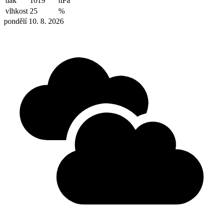
tlak
1019
hPa
vlhkost
25
%
pondělí 10. 8. 2026