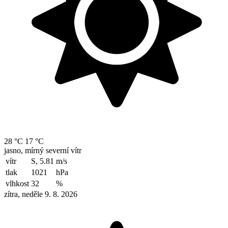
28 °C
17 °C
jasno, mírný severní vítr
vítr
S, 5.81
m/s
tlak
1021
hPa
vlhkost
32
%
zítra, neděle 9. 8. 2026