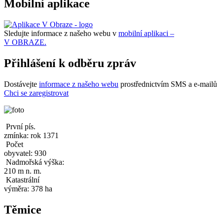
Mobilní aplikace
Sledujte informace z našeho webu v
mobilní aplikaci –
V OBRAZE.
Přihlášení k odběru zpráv
Dostávejte
informace z našeho webu
prostřednictvím SMS a e-mailů
Chci se zaregistrovat
První pís.
zmínka: rok 1371
Počet
obyvatel: 930
Nadmořská výška:
210 m n. m.
Katastrální
výměra: 378 ha
Těmice