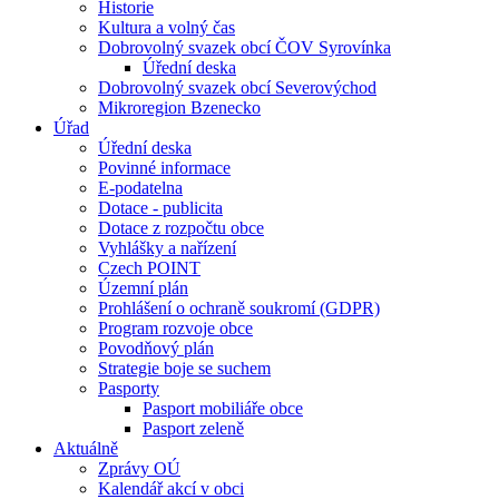
Historie
Kultura a volný čas
Dobrovolný svazek obcí ČOV Syrovínka
Úřední deska
Dobrovolný svazek obcí Severovýchod
Mikroregion Bzenecko
Úřad
Úřední deska
Povinné informace
E-podatelna
Dotace - publicita
Dotace z rozpočtu obce
Vyhlášky a nařízení
Czech POINT
Územní plán
Prohlášení o ochraně soukromí (GDPR)
Program rozvoje obce
Povodňový plán
Strategie boje se suchem
Pasporty
Pasport mobiliáře obce
Pasport zeleně
Aktuálně
Zprávy OÚ
Kalendář akcí v obci