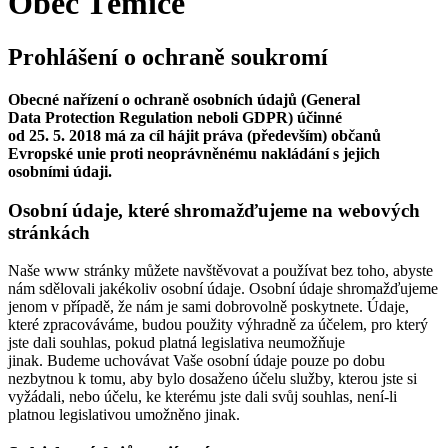
Obec Těmice
Prohlášení o ochraně soukromí
Obecné nařízení o ochraně osobních údajů (General
Data Protection Regulation neboli GDPR) účinné
od 25. 5. 2018 má za cíl hájit práva (především) občanů
Evropské unie proti neoprávněnému nakládání s jejich
osobními údaji.
Osobní údaje, které shromažďujeme na webových
stránkách
Naše www stránky můžete navštěvovat a používat bez toho, abyste
nám sdělovali jakékoliv osobní údaje. Osobní údaje shromažďujeme
jenom v případě, že nám je sami dobrovolně poskytnete. Údaje,
které zpracováváme, budou použity výhradně za účelem, pro který
jste dali souhlas, pokud platná legislativa neumožňuje
jinak. Budeme uchovávat Vaše osobní údaje pouze po dobu
nezbytnou k tomu, aby bylo dosaženo účelu služby, kterou jste si
vyžádali, nebo účelu, ke kterému jste dali svůj souhlas, není-li
platnou legislativou umožněno jinak.