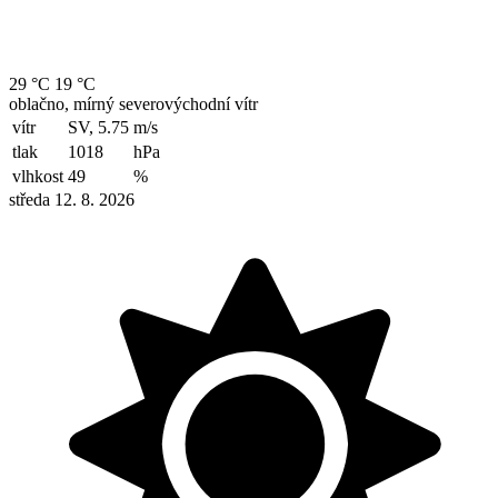
29 °C
19 °C
oblačno, mírný severovýchodní vítr
vítr
SV, 5.75
m/s
tlak
1018
hPa
vlhkost
49
%
středa 12. 8. 2026