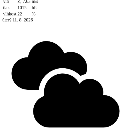
vítr
Z, 7.63
m/s
tlak
1015
hPa
vlhkost
22
%
úterý 11. 8. 2026