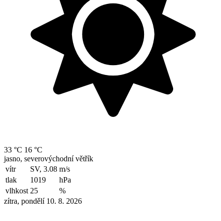
33 °C
16 °C
jasno, severovýchodní větřík
vítr
SV, 3.08
m/s
tlak
1019
hPa
vlhkost
25
%
zítra, pondělí 10. 8. 2026