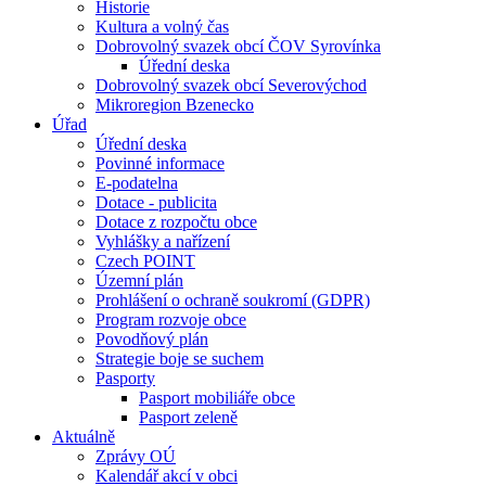
Historie
Kultura a volný čas
Dobrovolný svazek obcí ČOV Syrovínka
Úřední deska
Dobrovolný svazek obcí Severovýchod
Mikroregion Bzenecko
Úřad
Úřední deska
Povinné informace
E-podatelna
Dotace - publicita
Dotace z rozpočtu obce
Vyhlášky a nařízení
Czech POINT
Územní plán
Prohlášení o ochraně soukromí (GDPR)
Program rozvoje obce
Povodňový plán
Strategie boje se suchem
Pasporty
Pasport mobiliáře obce
Pasport zeleně
Aktuálně
Zprávy OÚ
Kalendář akcí v obci