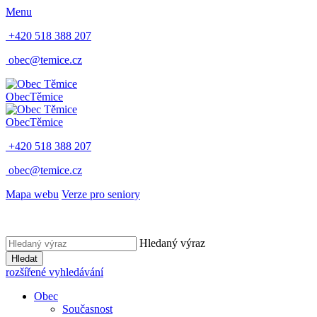
Menu
+420 518 388 207
obec@temice.cz
Obec
Těmice
Obec
Těmice
+420 518 388 207
obec@temice.cz
Mapa webu
Verze pro seniory
Hledaný výraz
Hledat
rozšířené vyhledávání
Obec
Současnost