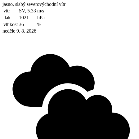
jasno, slabý severovýchodní vítr
vítr
SV, 5.33
m/s
tlak
1021
hPa
vlhkost
36
%
neděle 9. 8. 2026