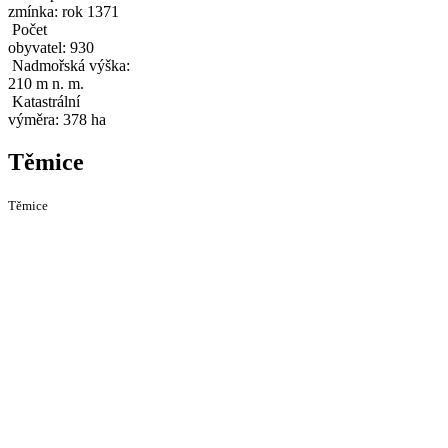
zmínka: rok 1371
Počet
obyvatel: 930
Nadmořská výška:
210 m n. m.
Katastrální
výměra: 378 ha
Těmice
Těmice