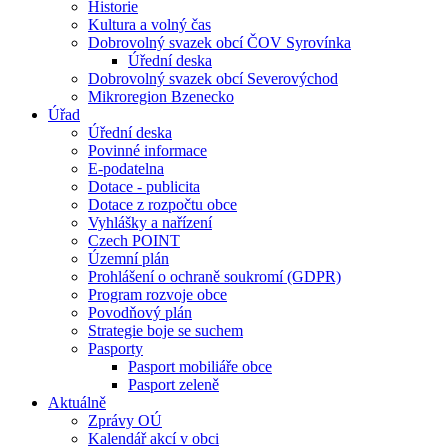
Historie
Kultura a volný čas
Dobrovolný svazek obcí ČOV Syrovínka
Úřední deska
Dobrovolný svazek obcí Severovýchod
Mikroregion Bzenecko
Úřad
Úřední deska
Povinné informace
E-podatelna
Dotace - publicita
Dotace z rozpočtu obce
Vyhlášky a nařízení
Czech POINT
Územní plán
Prohlášení o ochraně soukromí (GDPR)
Program rozvoje obce
Povodňový plán
Strategie boje se suchem
Pasporty
Pasport mobiliáře obce
Pasport zeleně
Aktuálně
Zprávy OÚ
Kalendář akcí v obci