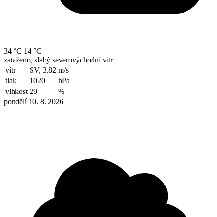
34 °C
14 °C
zataženo, slabý severovýchodní vítr
vítr
SV, 3.82
m/s
tlak
1020
hPa
vlhkost
29
%
pondělí 10. 8. 2026