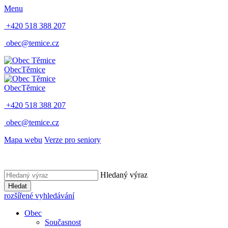
Menu
+420 518 388 207
obec@temice.cz
Obec
Těmice
Obec
Těmice
+420 518 388 207
obec@temice.cz
Mapa webu
Verze pro seniory
Hledaný výraz
Hledat
rozšířené vyhledávání
Obec
Současnost