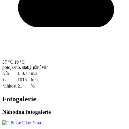
37 °C
19 °C
polojasno, slabý jižní vítr
vítr
J, 3.75
m/s
tlak
1015
hPa
vlhkost
21
%
Fotogalerie
Náhodná fotogalerie