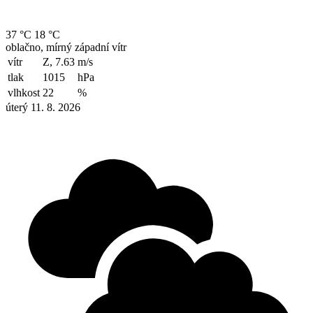
37 °C
18 °C
oblačno, mírný západní vítr
vítr
Z, 7.63
m/s
tlak
1015
hPa
vlhkost
22
%
úterý 11. 8. 2026