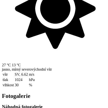
27 °C
13 °C
jasno, mírný severovýchodní vítr
vítr
SV, 6.62
m/s
tlak
1024
hPa
vlhkost
30
%
Fotogalerie
Náhodná fotogalerie