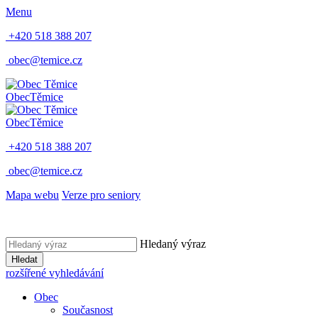
Menu
+420 518 388 207
obec@temice.cz
Obec
Těmice
Obec
Těmice
+420 518 388 207
obec@temice.cz
Mapa webu
Verze pro seniory
Hledaný výraz
Hledat
rozšířené vyhledávání
Obec
Současnost