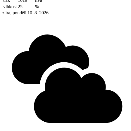
tlak
1019
hPa
vlhkost
25
%
zítra, pondělí 10. 8. 2026