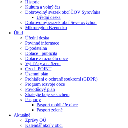
Historie
Kultura a volný čas
Dobrovolný svazek obcí ČOV Syrovínka
Úřední deska
Dobrovolný svazek obcí Severovýchod
Mikroregion Bzenecko
Úřad
Úřední deska
Povinné informace
E-podatelna
Dotace - publicita
Dotace z rozpočtu obce
Vyhlášky a nařízení
Czech POINT
Územní plán
Prohlášení o ochraně soukromí (GDPR)
Program rozvoje obce
Povodňový plán
Strategie boje se suchem
Pasporty
Pasport mobiliáře obce
Pasport zeleně
Aktuálně
Zprávy OÚ
Kalendář akcí v obci