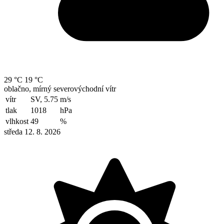
29 °C
19 °C
oblačno, mírný severovýchodní vítr
vítr
SV, 5.75
m/s
tlak
1018
hPa
vlhkost
49
%
středa 12. 8. 2026