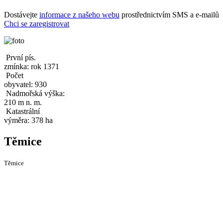
Dostávejte
informace z našeho webu
prostřednictvím SMS a e-mailů
Chci se zaregistrovat
První pís.
zmínka: rok 1371
Počet
obyvatel: 930
Nadmořská výška:
210 m n. m.
Katastrální
výměra: 378 ha
Těmice
Těmice