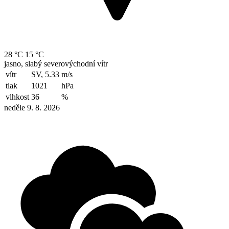
28 °C
15 °C
jasno, slabý severovýchodní vítr
vítr
SV, 5.33
m/s
tlak
1021
hPa
vlhkost
36
%
neděle 9. 8. 2026