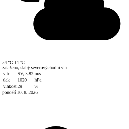
34 °C
14 °C
zataženo, slabý severovýchodní vítr
vítr
SV, 3.82
m/s
tlak
1020
hPa
vlhkost
29
%
pondělí 10. 8. 2026