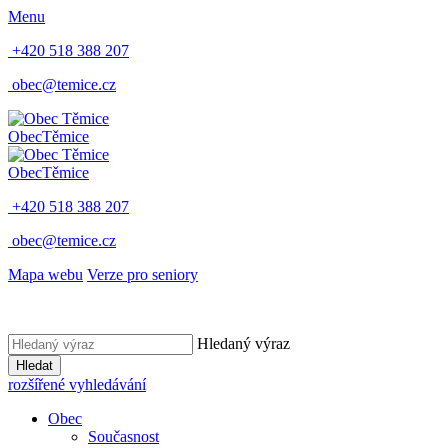
Menu
+420 518 388 207
obec@temice.cz
Obec
Těmice
Obec
Těmice
+420 518 388 207
obec@temice.cz
Mapa webu
Verze pro seniory
Hledaný výraz
Hledat
rozšířené vyhledávání
Obec
Současnost