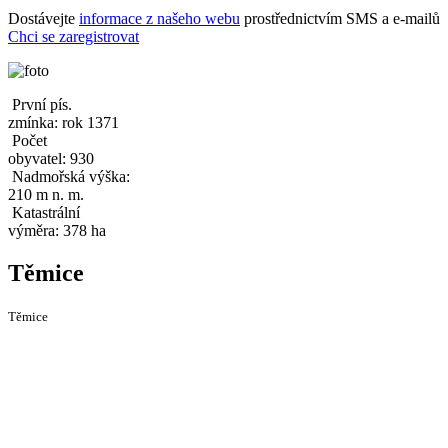
Dostávejte
informace z našeho webu
prostřednictvím SMS a e-mailů
Chci se zaregistrovat
První pís.
zmínka: rok 1371
Počet
obyvatel: 930
Nadmořská výška:
210 m n. m.
Katastrální
výměra: 378 ha
Těmice
Těmice