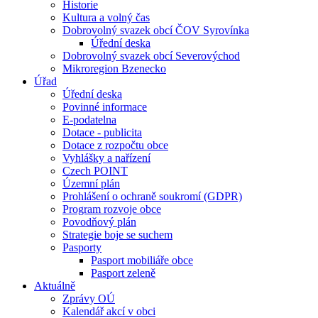
Historie
Kultura a volný čas
Dobrovolný svazek obcí ČOV Syrovínka
Úřední deska
Dobrovolný svazek obcí Severovýchod
Mikroregion Bzenecko
Úřad
Úřední deska
Povinné informace
E-podatelna
Dotace - publicita
Dotace z rozpočtu obce
Vyhlášky a nařízení
Czech POINT
Územní plán
Prohlášení o ochraně soukromí (GDPR)
Program rozvoje obce
Povodňový plán
Strategie boje se suchem
Pasporty
Pasport mobiliáře obce
Pasport zeleně
Aktuálně
Zprávy OÚ
Kalendář akcí v obci