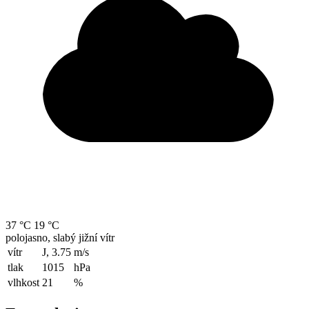
37 °C
19 °C
polojasno, slabý jižní vítr
vítr
J, 3.75
m/s
tlak
1015
hPa
vlhkost
21
%