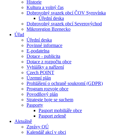
Historie
Kultura a volný čas
Dobrovolný svazek obcí ČOV Syrovínka
Úřední deska
Dobrovolný svazek obcí Severovýchod
Mikroregion Bzenecko
Úřad
Úřední deska
Povinné informace
E-podatelna
Dotace - publicita
Dotace z rozpočtu obce
Vyhlášky a nařízení
Czech POINT
Územní plán
Prohlášení o ochraně soukromí (GDPR)
Program rozvoje obce
Povodňový plán
Strategie boje se suchem
Pasporty
Pasport mobiliáře obce
Pasport zeleně
Aktuálně
Zprávy OÚ
Kalendář akcí v obci