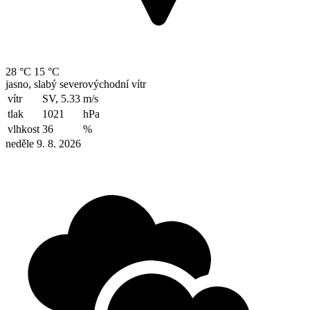
28 °C
15 °C
jasno, slabý severovýchodní vítr
vítr
SV, 5.33
m/s
tlak
1021
hPa
vlhkost
36
%
neděle 9. 8. 2026