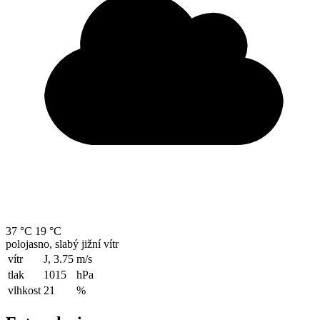
37 °C
19 °C
polojasno, slabý jižní vítr
vítr
J, 3.75
m/s
tlak
1015
hPa
vlhkost
21
%