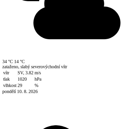
34 °C
14 °C
zataženo, slabý severovýchodní vítr
vítr
SV, 3.82
m/s
tlak
1020
hPa
vlhkost
29
%
pondělí 10. 8. 2026