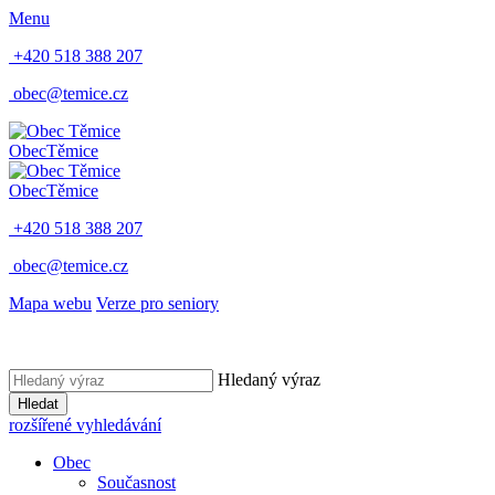
Menu
+420 518 388 207
obec@temice.cz
Obec
Těmice
Obec
Těmice
+420 518 388 207
obec@temice.cz
Mapa webu
Verze pro seniory
Hledaný výraz
Hledat
rozšířené vyhledávání
Obec
Současnost