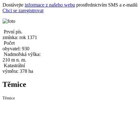
Dostávejte
informace z našeho webu
prostřednictvím SMS a e-mailů
Chci se zaregistrovat
První pís.
zmínka: rok 1371
Počet
obyvatel: 930
Nadmořská výška:
210 m n. m.
Katastrální
výměra: 378 ha
Těmice
Těmice