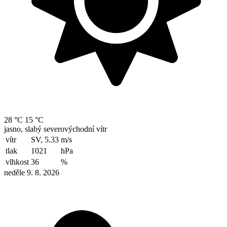
28 °C
15 °C
jasno, slabý severovýchodní vítr
vítr
SV, 5.33
m/s
tlak
1021
hPa
vlhkost
36
%
neděle 9. 8. 2026