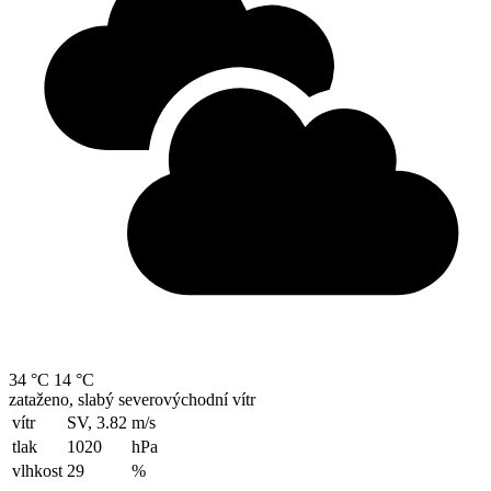
34 °C
14 °C
zataženo, slabý severovýchodní vítr
vítr
SV, 3.82
m/s
tlak
1020
hPa
vlhkost
29
%