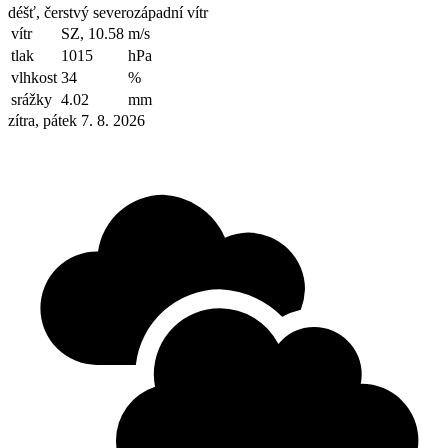
déšť, čerstvý severozápadní vítr
vítr
SZ, 10.58
m/s
tlak
1015
hPa
vlhkost
34
%
srážky
4.02
mm
zítra, pátek 7. 8. 2026