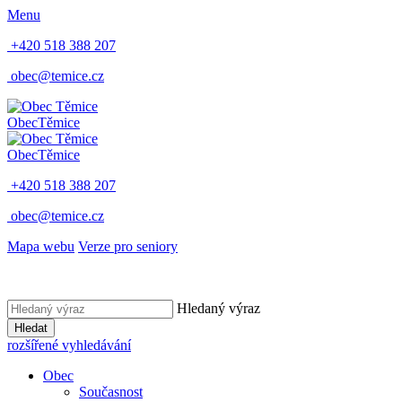
Menu
+420 518 388 207
obec@temice.cz
Obec
Těmice
Obec
Těmice
+420 518 388 207
obec@temice.cz
Mapa webu
Verze pro seniory
Hledaný výraz
Hledat
rozšířené vyhledávání
Obec
Současnost