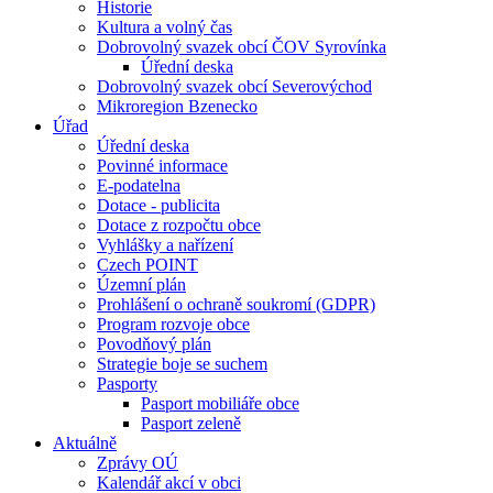
Historie
Kultura a volný čas
Dobrovolný svazek obcí ČOV Syrovínka
Úřední deska
Dobrovolný svazek obcí Severovýchod
Mikroregion Bzenecko
Úřad
Úřední deska
Povinné informace
E-podatelna
Dotace - publicita
Dotace z rozpočtu obce
Vyhlášky a nařízení
Czech POINT
Územní plán
Prohlášení o ochraně soukromí (GDPR)
Program rozvoje obce
Povodňový plán
Strategie boje se suchem
Pasporty
Pasport mobiliáře obce
Pasport zeleně
Aktuálně
Zprávy OÚ
Kalendář akcí v obci