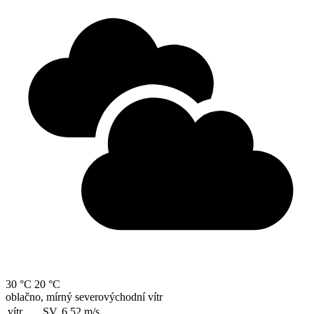
30 °C
20 °C
oblačno, mírný severovýchodní vítr
vítr
SV, 6.52
m/s