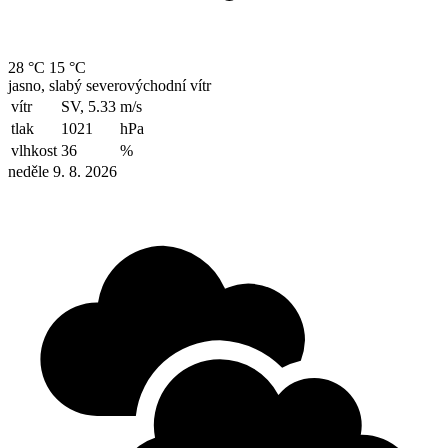
28 °C
15 °C
jasno, slabý severovýchodní vítr
vítr
SV, 5.33
m/s
tlak
1021
hPa
vlhkost
36
%
neděle 9. 8. 2026