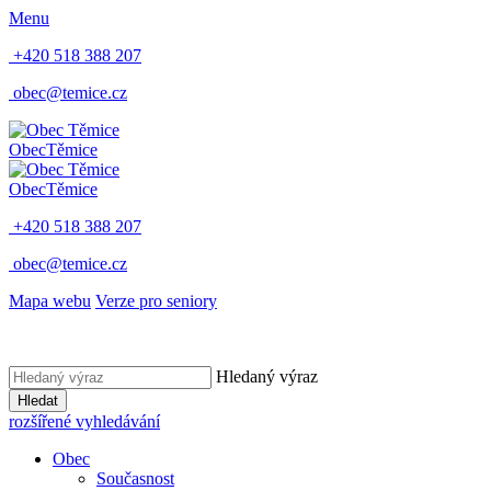
Menu
+420 518 388 207
obec@temice.cz
Obec
Těmice
Obec
Těmice
+420 518 388 207
obec@temice.cz
Mapa webu
Verze pro seniory
Hledaný výraz
Hledat
rozšířené vyhledávání
Obec
Současnost