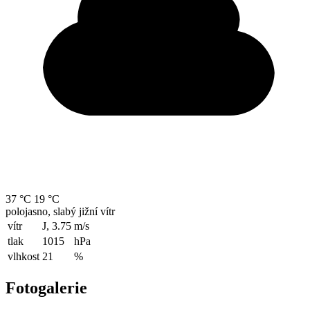
37 °C
19 °C
polojasno, slabý jižní vítr
vítr
J, 3.75
m/s
tlak
1015
hPa
vlhkost
21
%
Fotogalerie