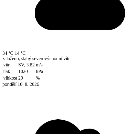
34 °C
14 °C
zataženo, slabý severovýchodní vítr
vítr
SV, 3.82
m/s
tlak
1020
hPa
vlhkost
29
%
pondělí 10. 8. 2026