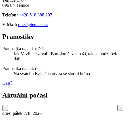
Těmice 176
696 84 Těmice
Telefon:
+420 518 388 207
E-Mail:
obec@temice.cz
Pranostiky
Pranostika na akt. měsíc
Jak Vavřinec zavaří, Bartoloměj zasmaží, tak se podzimek
daří.
Pranostika na akt. den
Na svatého Kajetána otvírá se stodol brána.
Další
Aktuální počasí
dnes, pátek 7. 8. 2026