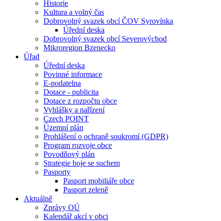
Historie
Kultura a volný čas
Dobrovolný svazek obcí ČOV Syrovínka
Úřední deska
Dobrovolný svazek obcí Severovýchod
Mikroregion Bzenecko
Úřad
Úřední deska
Povinné informace
E-podatelna
Dotace - publicita
Dotace z rozpočtu obce
Vyhlášky a nařízení
Czech POINT
Územní plán
Prohlášení o ochraně soukromí (GDPR)
Program rozvoje obce
Povodňový plán
Strategie boje se suchem
Pasporty
Pasport mobiliáře obce
Pasport zeleně
Aktuálně
Zprávy OÚ
Kalendář akcí v obci