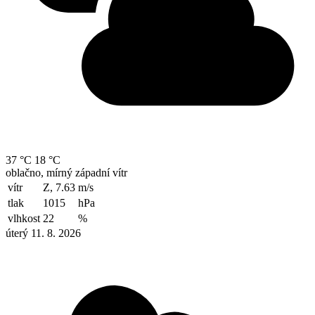
37 °C
18 °C
oblačno, mírný západní vítr
vítr
Z, 7.63
m/s
tlak
1015
hPa
vlhkost
22
%
úterý 11. 8. 2026