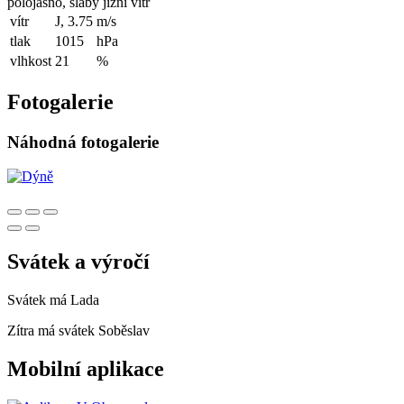
polojasno, slabý jižní vítr
vítr
J, 3.75
m/s
tlak
1015
hPa
vlhkost
21
%
Fotogalerie
Náhodná fotogalerie
Svátek a výročí
Svátek má
Lada
Zítra má svátek
Soběslav
Mobilní aplikace