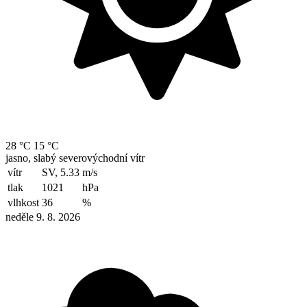
28 °C
15 °C
jasno, slabý severovýchodní vítr
vítr
SV, 5.33
m/s
tlak
1021
hPa
vlhkost
36
%
neděle 9. 8. 2026