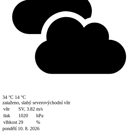
34 °C
14 °C
zataženo, slabý severovýchodní vítr
vítr
SV, 3.82
m/s
tlak
1020
hPa
vlhkost
29
%
pondělí 10. 8. 2026