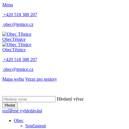
Menu
+420 518 388 207
obec@temice.cz
Obec
Těmice
Obec
Těmice
+420 518 388 207
obec@temice.cz
Mapa webu
Verze pro seniory
Hledaný výraz
Hledat
rozšířené vyhledávání
Obec
Současnost