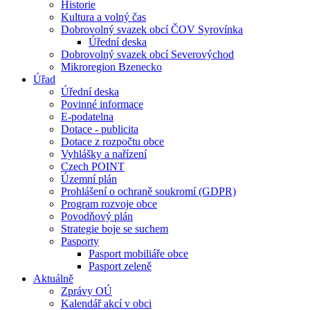
Historie
Kultura a volný čas
Dobrovolný svazek obcí ČOV Syrovínka
Úřední deska
Dobrovolný svazek obcí Severovýchod
Mikroregion Bzenecko
Úřad
Úřední deska
Povinné informace
E-podatelna
Dotace - publicita
Dotace z rozpočtu obce
Vyhlášky a nařízení
Czech POINT
Územní plán
Prohlášení o ochraně soukromí (GDPR)
Program rozvoje obce
Povodňový plán
Strategie boje se suchem
Pasporty
Pasport mobiliáře obce
Pasport zeleně
Aktuálně
Zprávy OÚ
Kalendář akcí v obci